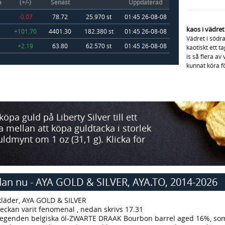
a
(+/-)
Senast
Uppdaterad
-0.07
78.72
25.970 st
01:45 26-08-08
kaos i vädret
+101.70
4401.30
182.380 st
01:45 26-08-08
Vädret i södr
+2.19
63.80
62.570 st
01:45 26-08-08
kaotiskt ett 
is så flera av
kunnat köra för
a guld på Liberty Silver till ett
ja mellan att köpa guldtacka i storlek
uldmynt om 1 oz (31,1 g). Klicka för
dan nu - AYA GOLD & SILVER, AYA.TO, 2014-2026
F-kläder, AYA GOLD & SILVER
eckan varit fenomenal , nedan skrivs 17.31
så legenden belgiska öl-ZWARTE DRAAK Bourbon barrel aged 16%, som