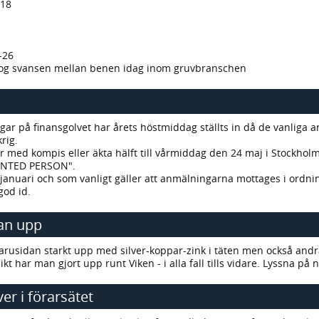
,18
-26
rog svansen mellan benen idag inom gruvbranschen
ar på finansgolvet har årets höstmiddag ställts in då de vanliga a
rig.
med kompis eller äkta hälft till vårmiddag den 24 maj i Stockholm, 
NTED PERSON".
nuari och som vanligt gäller att anmälningarna mottages i ordning o
 god id.
dan upp
rusidan starkt upp med silver-koppar-zink i täten men också andra 
kt har man gjort upp runt Viken - i alla fall tills vidare. Lyssna på 
er i förarsätet