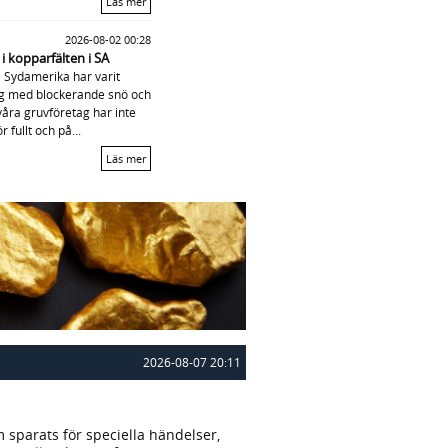
Läs mer
2026-08-02 00:28
 i kopparfälten i SA
a Sydamerika har varit
tag med blockerande snö och
 våra gruvföretag har inte
 fullt och på...
Läs mer
2026-08-07 20:11
 sparats för speciella händelser,