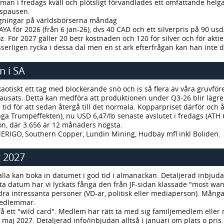
n i fredags kväll och plötsligt förvandlades ett omfattande helga
gspausen.
ngningar på världsbörserna måndag
r AYA för 2026 (från 6 jan-26), dvs 40 CAD och ett silverpris på 90 u
. För 2027 gäller 20 betr kostnaden och 120 för silver och för akt
serligen rycka i dessa dal men en st ark efterfrågan kan han inte
n i SA
aotiskt ett tag med blockerande snö och is så flera av våra gruvföre
usats. Detta kan medföra att produktionen under Q3-26 blir lägre 
 tid för att sedan återgå till det normala. Kopparpriset därför och 
ga Trumpeffekten), nu USD 6,47/lb senaste avslutet i fredags (ATH 6
on, där 3.656 är 12 månaders högsta.
AMERIGO, Southern Copper, Lundin Mining, Hudbay mfl inkl Boliden.
 2027
alla kan boka in datumet i god tid i almanackan. Detaljerad inbjud
 detta datum har vi lyckats fånga den från JF-sidan klassade "most w
intressanta personer (VD-ar, politisk eller mediaperson). Många 
medlemmar.
å ett "wild card". Medlem har rätt ta med sig familjemedlem eller 
aj 2027. Detaljerad info/inbjudan alltså i januari om plats o pris.