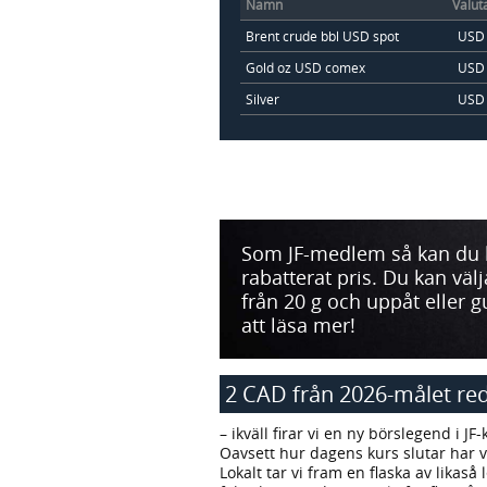
Namn
Valut
Brent crude bbl USD spot
USD
Gold oz USD comex
USD
Silver
USD
Som JF-medlem så kan du köp
rabatterat pris. Du kan väl
från 20 g och uppåt eller g
att läsa mer!
2 CAD från 2026-målet re
– ikväll firar vi en ny börslegend i J
Oavsett hur dagens kurs slutar har v
Lokalt tar vi fram en flaska av lika