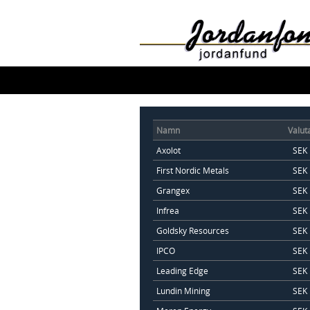
Namn
Valut
Axolot
SEK
First Nordic Metals
SEK
Grangex
SEK
Infrea
SEK
Goldsky Resources
SEK
IPCO
SEK
Leading Edge
SEK
Lundin Mining
SEK