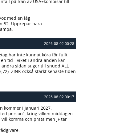
nfall på Iran av USA+kompisar till
sd/oz med en låg
ien 52. Upprepar bara
 dämpa.
2026-08-02 00:28
tag har inte kunnat köra för fullt
en tid - viket i andra änden kan
å andra sidan stiger till snudd ALL
,72). ZINK också starkt senaste tiden
2026-08-02 00:17
an kommer i januari 2027.
anted person", kring vilken middagen
vill komma och prata men JF tar
rådgivare.