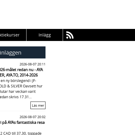
ktiekurser
Inlägg
inläggen
2026-08-07 20:11
026-målet redan nu - AYA
R, AYA.TO, 2014-2026
vi en ny börslegend i JF-
OLD & SILVER Oavsett hur
lutar har veckan varit
dan skrivs 17.31...
Läs mer
2026-08-07 20:02
vi på AYAs fantastiska resa
2 CAD till 37,30, toppade