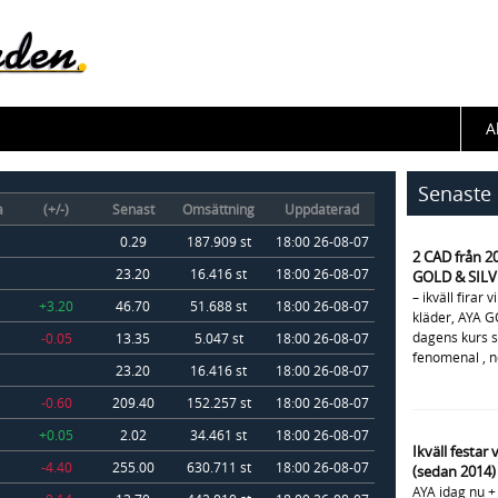
A
Senaste 
a
(+/-)
Senast
Omsättning
Uppdaterad
0.29
187.909 st
18:00 26-08-07
2 CAD från 2
23.20
16.416 st
18:00 26-08-07
GOLD & SILVE
– ikväll firar 
+3.20
46.70
51.688 st
18:00 26-08-07
kläder, AYA G
dagens kurs s
-0.05
13.35
5.047 st
18:00 26-08-07
fenomenal , ne
23.20
16.416 st
18:00 26-08-07
-0.60
209.40
152.257 st
18:00 26-08-07
+0.05
2.02
34.461 st
18:00 26-08-07
Ikväll festar 
-4.40
255.00
630.711 st
18:00 26-08-07
(sedan 2014)
AYA idag nu + 