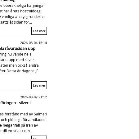
s oberäkneliga härjningar
et har årets höstmiddag
de vanliga analysgrunderna
atts åt sidan för...
Läs mer
2026-08-04 16:14
hela råvarusidan upp
ning nu vände hela
tarkt upp med silver-
 täten men också andra
fter.Detta är dagens JF
Läs mer
2026-08-02 21:12
öringen - silver i
es förstånd med av Salman
l och plötsligt förvandlades
 helganfall på Iran av
ill ett snack om...