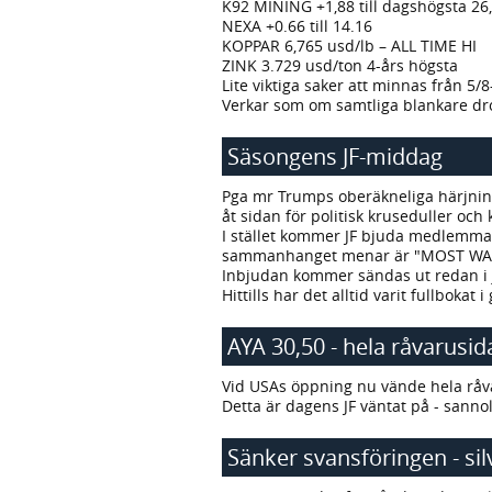
K92 MINING +1,88 till dagshögsta 26
NEXA +0.66 till 14.16
KOPPAR 6,765 usd/lb – ALL TIME HI
ZINK 3.729 usd/ton 4-års högsta
Lite viktiga saker att minnas från 5/8
Verkar som om samtliga blankare d
Säsongens JF-middag
Pga mr Trumps oberäkneliga härjning
åt sidan för politisk kruseduller och k
I stället kommer JF bjuda medlemmar 
sammanhanget menar är "MOST WA
Inbjudan kommer sändas ut redan i ja
Hittills har det alltid varit fullbokat i
AYA 30,50 - hela råvarusi
Vid USAs öppning nu vände hela råva
Detta är dagens JF väntat på - sannoli
Sänker svansföringen - silv