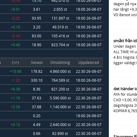
-0.14
13.70
442.010 st
18:00 26-08-07
dagen på nya 
+0.01
3.61
2.855 st
18:00 26-08-07
här långt +9,
VD Benoit visi
-0.25
93.95
131.897 st
18:00 26-08-07
+0.10
3.20
49.319 st
18:00 26-08-07
-0.10
83.00
105.416 st
18:00 26-08-07
smått från i
+0.40
18.90
823.704 st
18:00 26-08-07
Under dagen 
ALL TIME HI u
4 års högsta 
a
(+/-)
Senast
Omsättning
Uppdaterad
ligger väldigt 
+10.88
178.82
4.860.000 st
22:30 26-08-07
-1.20
330.10
764.589 st
18:00 26-08-07
det händer i
+0.36
8.36
821.200 st
22:30 26-08-07
AYA för stund
+1.10
37.63
5.590.000 st
22:30 26-08-07
CAD +3,00, K9
dagshögsta 26
+2.59
37.88
1.140.000 st
22:30 26-08-07
KOPPAR 6,765 
0.20
18:00 26-08-07
+0.12
4.49
2.640.000 st
22:30 26-08-07
0.66
82.890 st
22:30 26-08-07
Säsongens J