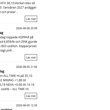
ATH 38,10.Veckan blev så
35. Senvåren 2027 avlägger
t och pratar...
Läs mer
2026-08-06 20:39
dag
idag toppade KOPPAR på
sd 6,859/lb och ZINK gjorde
3.803 usd/ton. Kopparpriset
högt jmfr...
Läs mer
2026-08-05 21:56
dag
en ALL TIME HI på 35,10
2 MINING +1,88 till
,18 NEXA +0.66 till 14.16
usd/lb – ALL TIME HI...
Läs mer
2026-08-05 12:33
F-middag