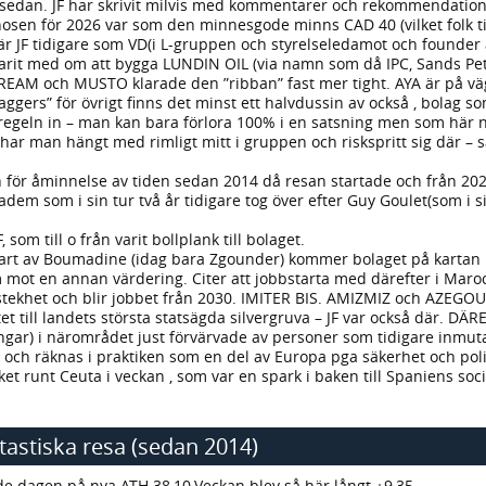
år sedan. JF har skrivit milvis med kommentarer och rekommendatio
sen för 2026 var som den minnesgode minns CAD 40 (vilket folk ti
 JF tidigare som VD(i L-gruppen och styrelseledamot och founder a
it med om att bygga LUNDIN OIL (via namn som då IPC, Sands Pe
EAM och MUSTO klarade den ”ribban” fast mer tight. AYA är på väg b
ggers” för övrigt finns det minst ett halvdussin av också , bolag so
regeln in – man kan bara förlora 100% i en satsning men som här 
tt har man hängt med rimligt mitt i gruppen och riskspritt sig där 
n för åminnelse av tiden sedan 2014 då resan startade och från 20
em som i sin tur två år tidigare tog över efter Guy Goulet(som i s
som till o från varit bollplank till bolaget.
tart av Boumadine (idag bara Zgounder) kommer bolaget på kartan 
mot en annan värdering. Citer att jobbstarta med därefter i Maroc
stekhet och blir jobbet från 2030. IMITER BIS. AMIZMIZ och AZEGOUR
tet till landets största statsägda silvergruva – JF var också där. DÄ
ingar) i närområdet just förvärvade av personer som tidigare inmut
d och räknas i praktiken som en del av Europa pga säkerhet och polit
öket runt Ceuta i veckan , som var en spark i baken till Spaniens soci
ntastiska resa (sedan 2014)
ade dagen på nya ATH 38,10.Veckan blev så här långt +9,35.