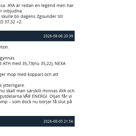
assa. AYA är redan en legend men har
ir inbjudna.
skulle bli dagens Zgounder till
D 37,32 +2.
2026-08-06 20:39
/ton.
gynnas.
tt ATH med 35,73(nu 35,22), NEXA
nger ihop med koppar) och att
 ytterligare.
nu skall man särskilt minnas AYA och
delarna VÅR ENERGI. Oljan får vi
Trump – som dock nu börjar få slut på
2026-08-05 21:56