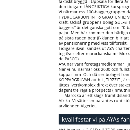
faktiskt bryggd i Uppsala för flera 
den tidigare LÅNGSIKTIGA kursprogno
Vi närmar oss 100-baggergruppen där
HYDROCARBON INT o GRAUTEN IL) var
kraft. Också gruppens bolag GULFSTR
baggers” är det ganska gott om. ”0-ba
pajat. Men här kommer den härliga 
på sista raden betr JF-klanen blir a
ev pensionering med viss tillförsikt.
Tidigare ikväll sändes ut AYA-charte
tog över efter marockanska mr Mokkad
de PASCO).
AYA har varit företagsmedlemmar i JF, 
När vi nu närmar oss 2030 och fulls
koppar mm. Och då ser bolaget fram 
KOPPARGRUVAN att bli , TIRZZIT , är 
jättesilvertkomplex direkt över stake
dagen) tre rejäla prospects (inmutn
----Marocko är ett slags framtidslan
Afrika. Vi sätter en parantes runt st
arvfienden Algeriet.
Ikväll festar vi på AYAs fa
AYA idag nu + 2 CAD till 37,30, topp