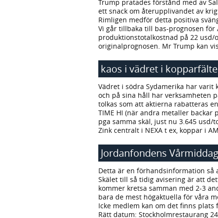
Trump pratades förstånd med av Salma
ett snack om återupplivandet av kri
Rimligen medför detta positiva svä
Vi går tillbaka till bas-prognosen fö
produktionstotalkostnad på 22 usd/oz
originalprognosen. Mr Trump kan vis
kaos i vädret i kopparfälte
Vädret i södra Sydamerika har varit k
och på sina håll har verksamheten pa
tolkas som att aktierna rabatteras en
TIME HI (när andra metaller backar p
pga samma skäl, just nu 3.645 usd/t
Zink centralt i NEXA t ex, koppar i 
Jordanfondens Vårmiddag
Detta är en förhandsinformation så 
Skälet till så tidig avisering är att
kommer kretsa samman med 2-3 andra 
bara de mest högaktuella för våra 
Icke medlem kan om det finns plats f
Rätt datum: Stockholmrestaurang 24 m