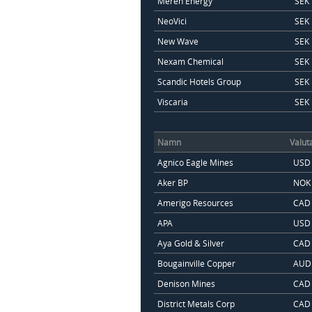
Meren Energy
SEK
NeoVici
SEK
New Wave
SEK
Nexam Chemical
SEK
Scandic Hotels Group
SEK
Viscaria
SEK
Namn
Valut
Agnico Eagle Mines
USD
Aker BP
NOK
Amerigo Resources
CAD
APA
USD
Aya Gold & Silver
CAD
Bougainville Copper
AUD
Denison Mines
CAD
District Metals Corp
CAD