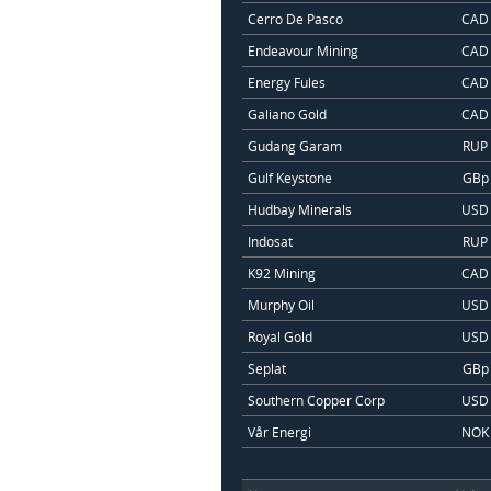
Cerro De Pasco
CAD
Endeavour Mining
CAD
Energy Fules
CAD
Galiano Gold
CAD
Gudang Garam
RUP
Gulf Keystone
GBp
Hudbay Minerals
USD
Indosat
RUP
K92 Mining
CAD
Murphy Oil
USD
Royal Gold
USD
Seplat
GBp
Southern Copper Corp
USD
Vår Energi
NOK