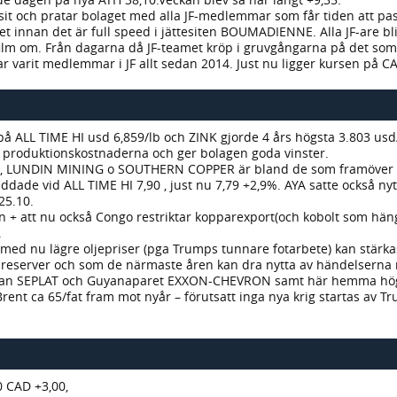
sit och pratar bolaget med alla JF-medlemmar som får tiden att p
et innan det är full speed i jättesiten BOUMADIENNE. Alla JF-are bl
ilm om. Från dagarna då JF-teamet kröp i gruvgångarna på det som 
r varit medlemmar i JF allt sedan 2014. Just nu ligger kursen på CA
 ALL TIME HI usd 6,859/lb och ZINK gjorde 4 års högsta 3.803 usd
fr produktionskostnaderna och ger bolagen goda vinster.
, LUNDIN MINING o SOUTHERN COPPER är bland de som framöver 
de vid ALL TIME HI 7,90 , just nu 7,79 +2,9%. AYA satte också ny
25.10.
Viken + att nu också Congo restriktar kopparexport(och kobolt som hä
.
ed nu lägre oljepriser (pga Trumps tunnare fotarbete) kan stärkas
 reserver och som de närmaste åren kan dra nytta av händelserna 
an SEPLAT och Guyanaparet EXXON-CHEVRON samt här hemma högut
 Brent ca 65/fat fram mot nyår – förutsatt inga nya krig startas av 
0 CAD +3,00,