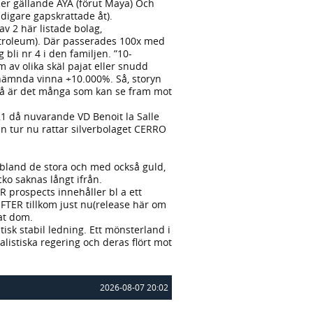
ner gällande AYA (förut Maya) Och
digare gapskrattade åt).
v 2 här listade bolag,
troleum). Där passerades 100x med
li nr 4 i den familjen. ”10-
m av olika skäl pajat eller snudd
nämnda vinna +10.000%. Så, storyn
– så är det många som kan se fram mot
21 då nuvarande VD Benoit la Salle
in tur nu rattar silverbolaget CERRO
bland de stora och med också guld,
ko saknas långt ifrån.
 prospects innehåller bl a ett
REFTER tillkom just nu(release här om
at dom.
isk stabil ledning. Ett mönsterland i
alistiska regering och deras flört mot
2026-08-07 20:02