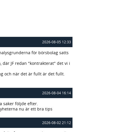
2026-08-05 12:33
nalysgrunderna för börsbolag satts
där JF redan "kontrakterat" det vi i
ch när det är fullt är det fullt.
2026-08-04 16:14
saker följde efter.
nyheterna nu är ett bra tips
2026-08-02 21:12