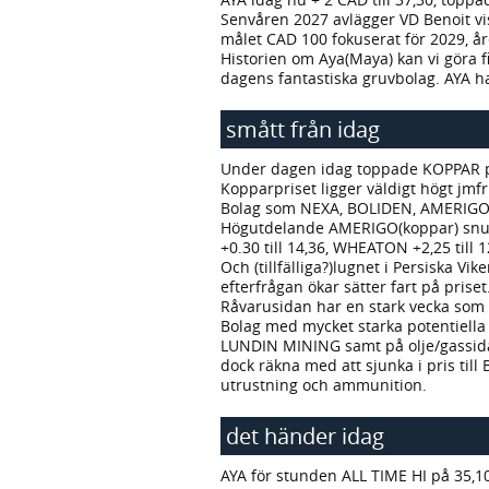
Senvåren 2027 avlägger VD Benoit vi
målet CAD 100 fokuserat för 2029, år
Historien om Aya(Maya) kan vi göra f
dagens fantastiska gruvbolag. AYA ha
smått från idag
Under dagen idag toppade KOPPAR på
Kopparpriset ligger väldigt högt jm
Bolag som NEXA, BOLIDEN, AMERIGO
Högutdelande AMERIGO(koppar) snudda
+0.30 till 14,36, WHEATON +2,25 till 1
Och (tillfälliga?)lugnet i Persiska 
efterfrågan ökar sätter fart på priset
Råvarusidan har en stark vecka som m
Bolag med mycket starka potentiella
LUNDIN MINING samt på olje/gassid
dock räkna med att sjunka i pris till
utrustning och ammunition.
det händer idag
AYA för stunden ALL TIME HI på 35,1