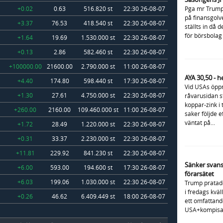
+0.02
0.63
516.820 st
22:30 26-08-07
Pga mr Trump
på finansgolv
+3.37
76.53
418.540 st
22:30 26-08-07
ställts in då 
för börsbolag s
+1.64
19.69
1.530.000 st
22:30 26-08-07
+0.13
2.86
582.460 st
22:30 26-08-07
+100000.00
21600.00
2.790.000 st
11:00 26-08-07
AYA 30,50 - 
+4.40
174.80
598.440 st
17:30 26-08-07
Vid USAs öpp
+1.30
27.61
4.750.000 st
22:30 26-08-07
råvarusidan s
koppar-zink i
+260.00
2160.00
109.460.000 st
11:00 26-08-07
saker följde e
väntat på...
+1.72
28.49
1.220.000 st
22:30 26-08-07
+0.31
33.37
2.230.000 st
22:30 26-08-07
+11.81
229.92
841.230 st
22:30 26-08-07
Sänker svansf
+6.00
593.00
194.600 st
17:30 26-08-07
förarsätet
+6.03
199.06
1.030.000 st
22:30 26-08-07
Trump pratad
i fredags kväl
+0.26
46.62
6.409.449 st
18:00 26-08-07
ett omfattande
USA+kompisar t